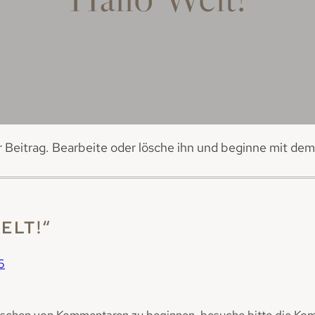
r Beitrag. Bearbeite oder lösche ihn und beginne mit dem
ELT!“
6
öschen von Kommentaren zu beginnen, besuche bitte die Ko